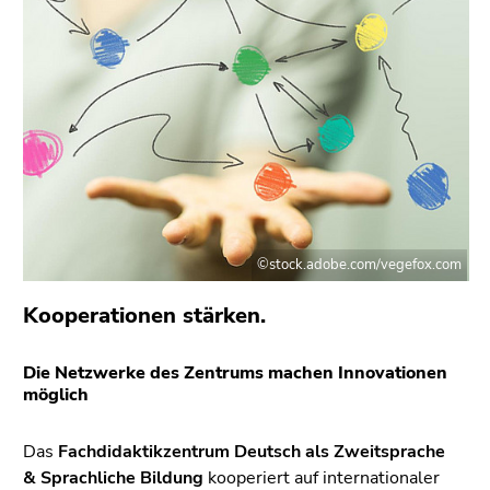
bestätigen
Sie diesen
Link.
Beginn
Zum
des
Inhalt
Seitenbereichs:
(Zugriffstaste
Seitenbereiche:
1)
Zur
Positionsanzeige
(Zugriffstaste
©stock.adobe.com/vegefox.com
2)
Kooperationen stärken.
Zur
Hauptnavigation
(Zugriffstaste
Die Netzwerke des Zentrums machen Innovationen
3)
möglich
Zur
Unternavigation
Das
Fachdidaktikzentrum Deutsch als Zweitsprache
(Zugriffstaste
& Sprachliche Bildung
kooperiert auf internationaler