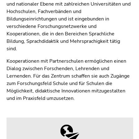
4)
und nationaler Ebene mit zahlreichen Universitäten und
Zu
Hochschulen, Fachverbänden und
den
Bildungseinrichtungen und ist eingebunden in
Zusatzinformationen
verschiedene Forschungsnetzwerke und
(Zugriffstaste
Kooperationen, die in den Bereichen Sprachliche
5)
Bildung, Sprachdidaktik und Mehrsprachigkeit tätig
Zu
sind.
den
Kooperationen mit Partnerschulen ermöglichen einen
Seiteneinstellungen
Dialog zwischen Forschenden, Lehrenden und
(Benutzer/Sprache)
Lernenden. Für das Zentrum schaffen sie auch Zugänge
(Zugriffstaste
zum Forschungsfeld Schule und für Schulen die
8)
Möglichkeit, didaktische Innovationen mitzugestalten
Zur
und im Praxisfeld umzusetzen.
Suche
(Zugriffstaste
9)
Ende
dieses