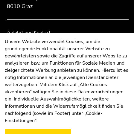
Zusatzinformationen:
Zur
Zur
8010 Graz
Übersicht
Übersicht
der
der
Seitenbereiche
Seitenbereiche
Anfahrt und Kontakt
Kommunikation und Öffentlichkeitsarbeit
Unsere Website verwendet Cookies, um die
grundlegende Funktionalität unserer Website zu
Moodle
gewährleisten sowie die Zugriffe auf unserer Website zu
UNIGRAZonline
analysieren bzw. um Funktionen für Soziale Medien und
Impressum
zielgerichtete Werbung anbieten zu können. Hierzu ist es
Datenschutzerklärung
nötig Informationen an die jeweiligen Dienstanbieter
Cookie-Einstellungen
weiterzugeben. Mit dem Klick auf „Alle Cookies
Barrierefreiheitserklärung
akzeptieren“ willigen Sie in diese Datenverarbeitungen
ein. Individuelle Auswahlmöglichkeiten, weitere
Informationen und die Widerrufsmöglichkeit finden Sie
nachfolgend (sowie im Footer) unter „Cookie-
Wetterstation
Uni Graz
Einstellungen“.