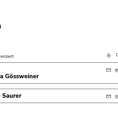
m
renziert
a
a Gössweiner
 Saurer
s