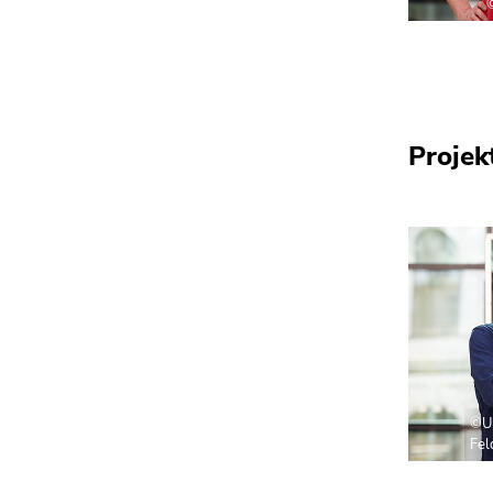
Projek
©U
Fe