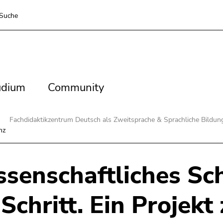
Suche
dium
Community
udium
Community
Fachdidaktikzentrum Deutsch als Zweitsprache & Sprachliche Bildu
nz
senschaftliches Sch
 Schritt. Ein Projekt