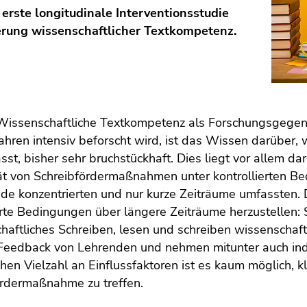
 erste longitudinale Interventionsstudie
erung wissenschaftlicher Textkompetenz.
issenschaftliche Textkompetenz als Forschungsgegenst
hren intensiv beforscht wird, ist das Wissen darüber, w
ässt, bisher sehr bruchstückhaft. Dies liegt vor allem d
tät von Schreibfördermaßnahmen unter kontrollierten Be
de konzentrierten und nur kurze Zeiträume umfassten. 
erte Bedingungen über längere Zeiträume herzustellen:
aftliches Schreiben, lesen und schreiben wissenschaf
 Feedback von Lehrenden und nehmen mitunter auch indi
chen Vielzahl an Einflussfaktoren ist es kaum möglich,
ördermaßnahme zu treffen.