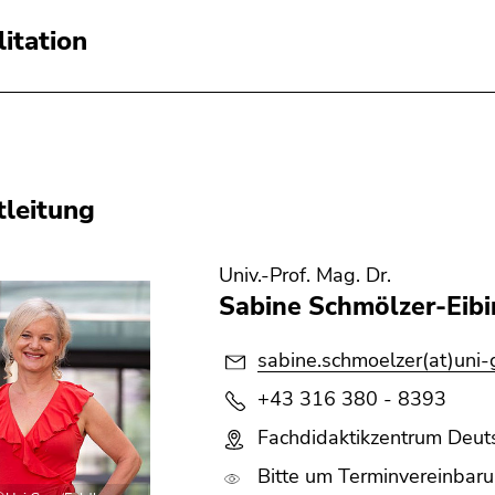
litation
tleitung
Univ.-Prof. Mag. Dr.
Sabine Schmölzer-Eibi
sabine.schmoelzer(at)uni-g
+43 316 380 - 8393
Fachdidaktikzentrum Deuts
Bitte um Terminvereinbarun