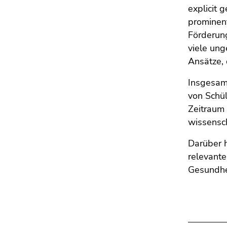
explicit 
prominent
Förderung
viele ung
Ansätze, 
Insgesamt
von Schül
Zeitraum 
wissensc
Darüber h
relevante
Gesundhei