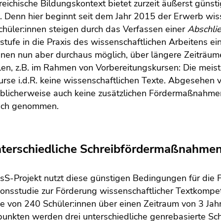
reichische Bildungskontext bietet zurzeit äußerst gün
. Denn hier beginnt seit dem Jahr 2015 der Erwerb wis
chüler:innen steigen durch das Verfassen einer
Abschli
tufe in die Praxis des wissenschaftlichen Arbeitens ei
nnen nun aber durchaus möglich, über längere Zeiträu
len, z.B. im Rahmen von Vorbereitungskursen: Die meis
urse i.d.R. keine wissenschaftlichen Texte. Abgesehen 
blicherweise auch keine zusätzlichen Fördermaßnahmen
uch genommen.
nterschiedliche Schreibfördermaßnahmen
S-Projekt nutzt diese günstigen Bedingungen für die F
ionsstudie zur Förderung wissenschaftlicher Textkompe
e von 240 Schüler:innen über einen Zeitraum von 3 Jah
unkten werden drei unterschiedliche genrebasierte Sch