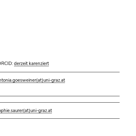
ORCID:
derzeit karenziert
ntonia.goesweiner(at)uni-graz.at
ophie.saurer(at)uni-graz.at