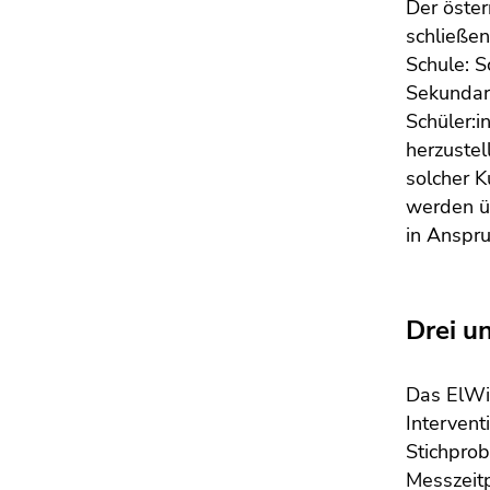
Seitenbereichs.
Der öster
Zur
schließen
Übersicht
Schule: S
der
Sekundars
Seitenbereiche
Schüler:i
herzustel
solcher K
werden ü
in Anspr
Drei u
Das ElWis
Intervent
Stichprob
Messzeitp