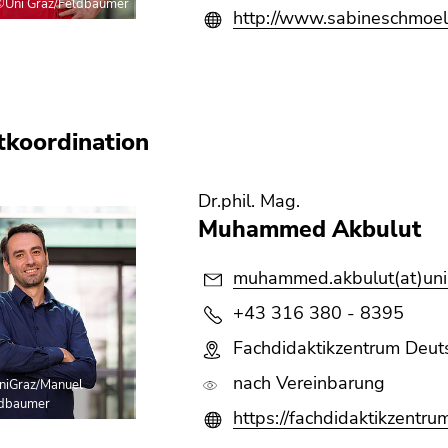
©Uni Graz/Feldbaumer
http://www.sabineschmoelz
tkoordination
Dr.phil. Mag.
Muhammed Akbulut
muhammed.akbulut(at)uni-
+43 316 380 - 8395
Fachdidaktikzentrum Deuts
nach Vereinbarung
niGraz/Manuel
ldbaumer
https://fachdidaktikzentru