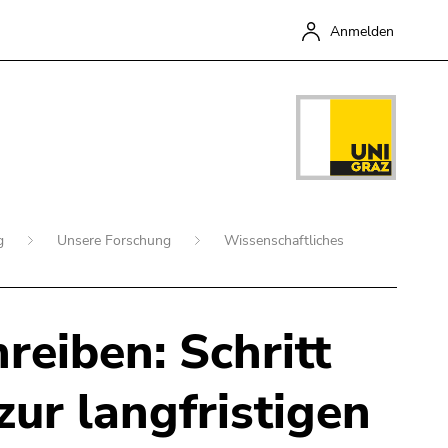
Anmelden
ng
Unsere Forschung
Wissenschaftliches
reiben: Schritt
Schließen
 zur langfristigen